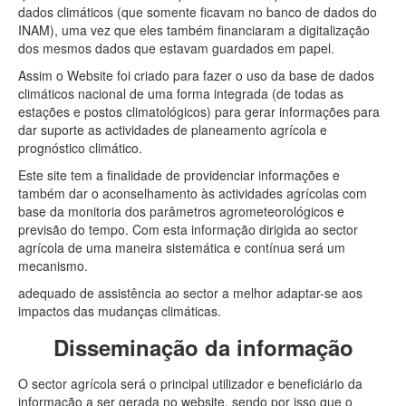
dados climáticos (que somente ficavam no banco de dados do
Prognóstico do balanço hídrico
INAM), uma vez que eles também financiaram a digitalização
dos mesmos dados que estavam guardados em papel.
Estiagem
Assim o Website foi criado para fazer o uso da base de dados
Índice de seca
climáticos nacional de uma forma integrada (de todas as
estações e postos climatológicos) para gerar informações para
Índice de seca agrícola
dar suporte as actividades de planeamento agrícola e
prognóstico climático.
Adversidades agrometeorológicas
Este site tem a finalidade de providenciar informações e
também dar o aconselhamento às actividades agrícolas com
Calendário agrícola
base da monitoria dos parâmetros agrometeorológicos e
Área restrita
previsão do tempo. Com esta informação dirigida ao sector
agrícola de uma maneira sistemática e contínua será um
mecanismo.
adequado de assistência ao sector a melhor adaptar-se aos
impactos das mudanças climáticas.
Disseminação da informação
O sector agrícola será o principal utilizador e beneficiário da
informação a ser gerada no website, sendo por isso que o