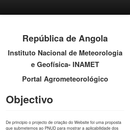
Home
Ferramentas
Objectivo
República de Angola
Definições
Instituto Nacional de Meteorologia
Dados diários
e Geofísica- INAMET
Dados mensais
Consulta por período
Portal Agrometeorológico
Monitoramento climático
Objectivo
Monitoramento agrometeorológico
Resumo agrometeorológico mensal
De principio o projecto de criação do Website foi uma proposta
Balanço hídrico
que submetemos ao PNUD para mostrar a aplicabilidade dos