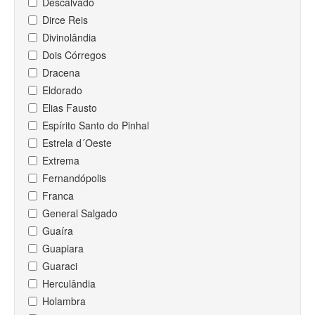
Descalvado
Dirce Reis
Divinolândia
Dois Córregos
Dracena
Eldorado
Elias Fausto
Espírito Santo do Pinhal
Estrela d´Oeste
Extrema
Fernandópolis
Franca
General Salgado
Guaíra
Guapiara
Guaraci
Herculândia
Holambra