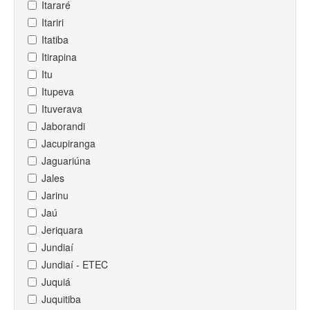
Itararé
Itariri
Itatiba
Itirapina
Itu
Itupeva
Ituverava
Jaborandi
Jacupiranga
Jaguariúna
Jales
Jarinu
Jaú
Jeriquara
Jundiaí
Jundiaí - ETEC
Juquiá
Juquitiba