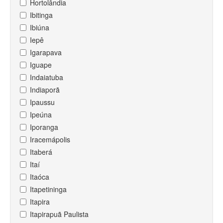
Hortolândia
Ibitinga
Ibiúna
Iepê
Igarapava
Iguape
Indaiatuba
Indiaporã
Ipaussu
Ipeúna
Iporanga
Iracemápolis
Itaberá
Itaí
Itaóca
Itapetininga
Itapira
Itapirapuã Paulista