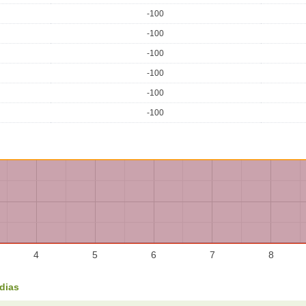
-100
-100
-100
-100
-100
-100
4
5
6
7
8
dias