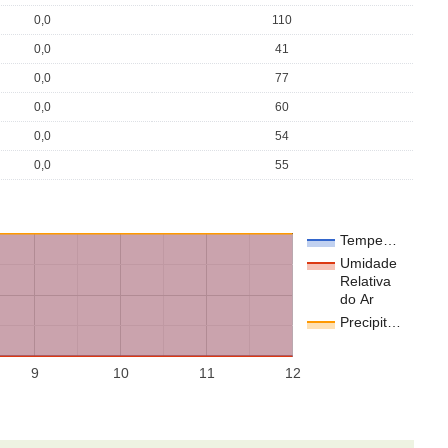
0,0
110
0,0
41
0,0
77
0,0
60
0,0
54
0,0
55
Tempe…
Umidade
Relativa
do Ar
Precipit…
9
10
11
12