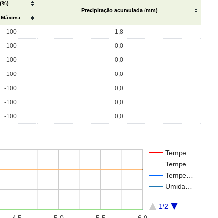
 (%)
Precipitação acumulada (mm)
Máxima
-100
1,8
-100
0,0
-100
0,0
-100
0,0
-100
0,0
-100
0,0
-100
0,0
Tempe…
Tempe…
Tempe…
Umida…
1/2
4.5
5.0
5.5
6.0