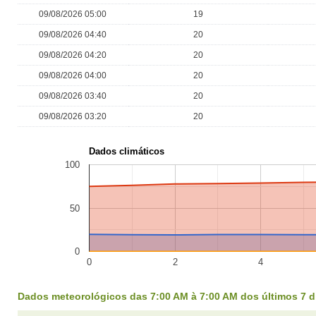
09/08/2026 05:00
19
09/08/2026 04:40
20
09/08/2026 04:20
20
09/08/2026 04:00
20
09/08/2026 03:40
20
09/08/2026 03:20
20
Dados climáticos
100
50
0
0
2
4
Dados meteorológicos das 7:00 AM à 7:00 AM dos últimos 7 d