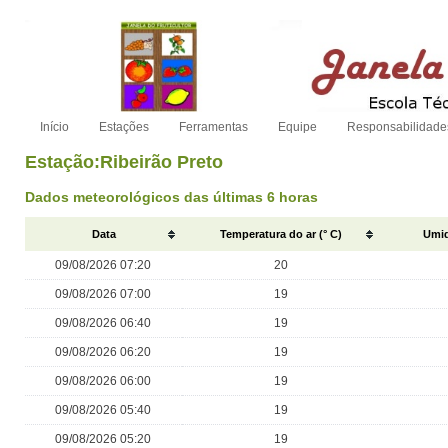
Início
Estações
Ferramentas
Equipe
Responsabilidade
Estação:Ribeirão Preto
Dados meteorológicos das últimas 6 horas
Data
Temperatura do ar (° C)
Umid
09/08/2026 07:20
20
09/08/2026 07:00
19
09/08/2026 06:40
19
09/08/2026 06:20
19
09/08/2026 06:00
19
09/08/2026 05:40
19
09/08/2026 05:20
19