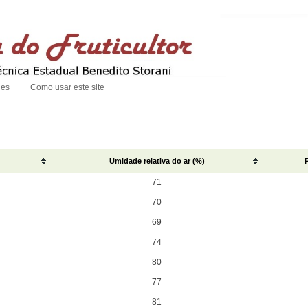
des
Como usar este site
Umidade relativa do ar (%)
71
70
69
74
80
77
81