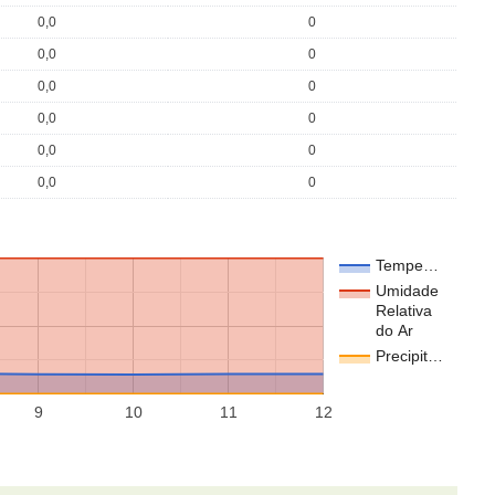
0,0
0
0,0
0
0,0
0
0,0
0
0,0
0
0,0
0
Tempe…
Umidade
Relativa
do Ar
Precipit…
9
10
11
12