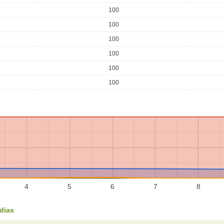
100
100
100
100
100
100
4
5
6
7
8
dias