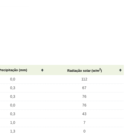
2
Precipitação (mm)
Radiação solar (w/m
)
0,0
112
0,3
67
0,3
76
0,0
76
0,3
43
1,0
7
1,3
0