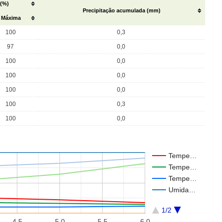
 (%)
Precipitação acumulada (mm)
Máxima
100
0,3
97
0,0
100
0,0
100
0,0
100
0,0
100
0,3
100
0,0
Tempe…
Tempe…
Tempe…
Umida…
1/2
4.5
5.0
5.5
6.0