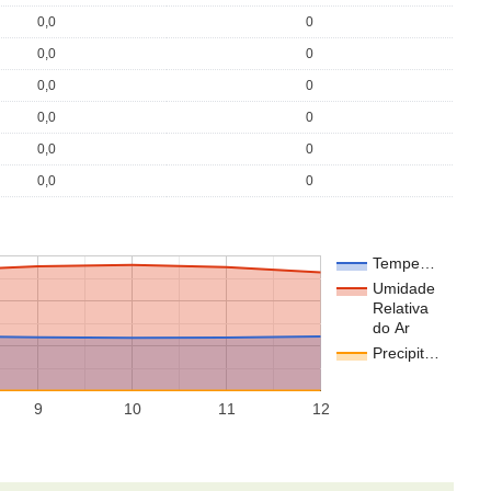
0,0
0
0,0
0
0,0
0
0,0
0
0,0
0
0,0
0
Tempe…
Umidade
Relativa
do Ar
Precipit…
9
10
11
12