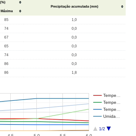
 (%)
Precipitação acumulada (mm)
Máxima
85
1,0
74
0,0
67
0,0
65
0,0
74
0,0
86
0,0
86
1,8
Tempe…
Tempe…
Tempe…
Umida…
1/2
4.5
5.0
5.5
6.0