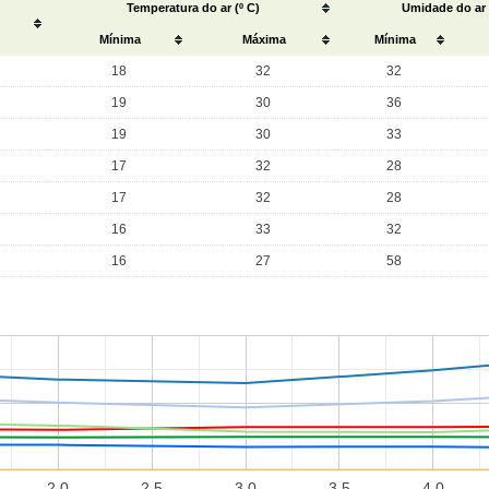
Temperatura do ar (º C)
Umidade do ar
Mínima
Máxima
Mínima
18
32
32
19
30
36
19
30
33
17
32
28
17
32
28
16
33
32
16
27
58
2.0
2.5
3.0
3.5
4.0