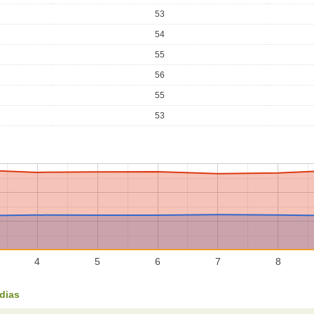
53
54
55
56
55
53
4
5
6
7
8
dias