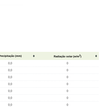
2
Precipitação (mm)
Radiação solar (w/m
)
0,0
0
0,0
0
0,0
0
0,0
0
0,0
0
0,0
0
0,0
0