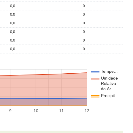
0,0
0
0,0
0
0,0
0
0,0
0
0,0
0
0,0
0
Tempe…
Umidade
Relativa
do Ar
Precipit…
9
10
11
12