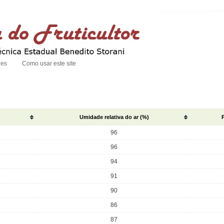
des
Como usar este site
Umidade relativa do ar (%)
96
96
94
91
90
86
87