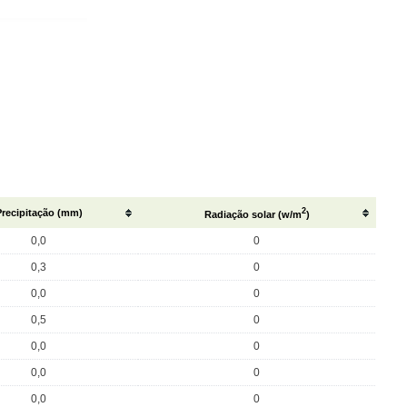
2
Precipitação (mm)
Radiação solar (w/m
)
0,0
0
0,3
0
0,0
0
0,5
0
0,0
0
0,0
0
0,0
0