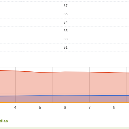
87
85
84
85
88
91
4
5
6
7
8
dias