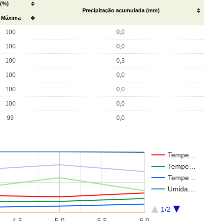
 (%)
Precipitação acumulada (mm)
Máxima
100
0,0
100
0,0
100
0,3
100
0,0
100
0,0
100
0,0
99
0,0
Tempe…
Tempe…
Tempe…
Umida…
1/2
4.5
5.0
5.5
6.0