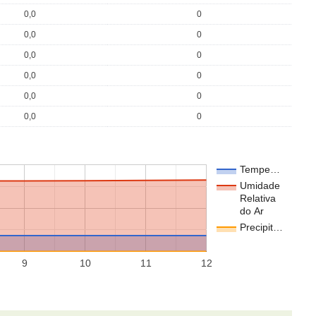
0,0
0
0,0
0
0,0
0
0,0
0
0,0
0
0,0
0
Tempe…
Umidade
Relativa
do Ar
Precipit…
9
10
11
12