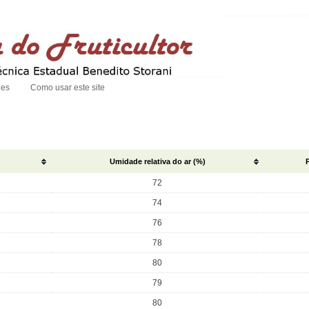
des
Como usar este site
Umidade relativa do ar (%)
72
74
76
78
80
79
80