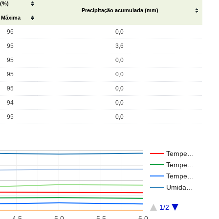
 (%)
Precipitação acumulada (mm)
Máxima
96
0,0
95
3,6
95
0,0
95
0,0
95
0,0
94
0,0
95
0,0
Tempe…
Tempe…
Tempe…
Umida…
1/2
4.5
5.0
5.5
6.0