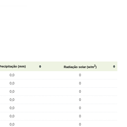
2
Precipitação (mm)
Radiação solar (w/m
)
0,0
0
0,0
0
0,0
0
0,0
0
0,0
0
0,0
0
0,0
0