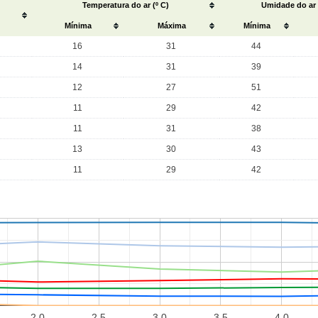
Temperatura do ar (º C)
Umidade do ar
Mínima
Máxima
Mínima
16
31
44
14
31
39
12
27
51
11
29
42
11
31
38
13
30
43
11
29
42
2.0
2.5
3.0
3.5
4.0