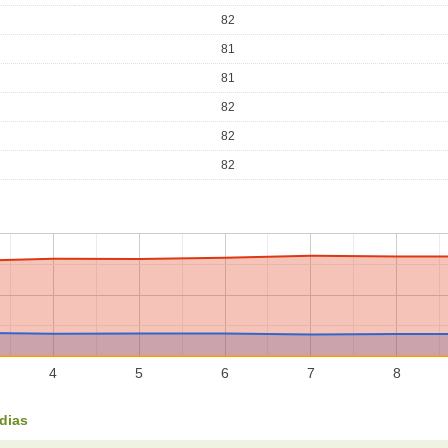
82
81
81
82
82
82
4
5
6
7
8
dias