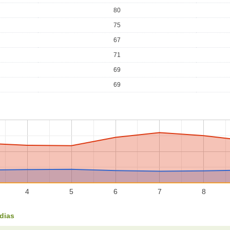
80
75
67
71
69
69
4
5
6
7
8
dias