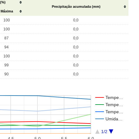
 (%)
Precipitação acumulada (mm)
Máxima
100
0,0
100
0,0
87
0,0
94
0,0
100
0,0
99
0,0
90
0,0
Tempe…
Tempe…
Tempe…
Umida…
1/2
4.5
5.0
5.5
6.0