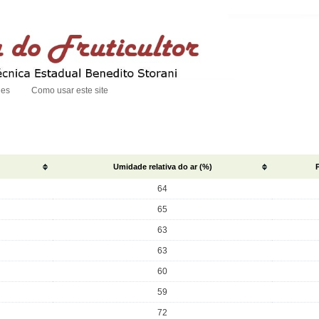
des
Como usar este site
Umidade relativa do ar (%)
64
65
63
63
60
59
72