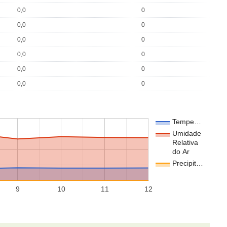
0,0
0
0,0
0
0,0
0
0,0
0
0,0
0
0,0
0
Tempe…
Umidade
Relativa
do Ar
Precipit…
9
10
11
12