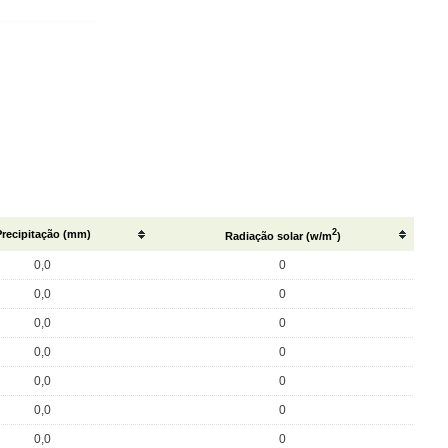
2
Precipitação (mm)
Radiação solar (w/m
)
0,0
0
0,0
0
0,0
0
0,0
0
0,0
0
0,0
0
0,0
0