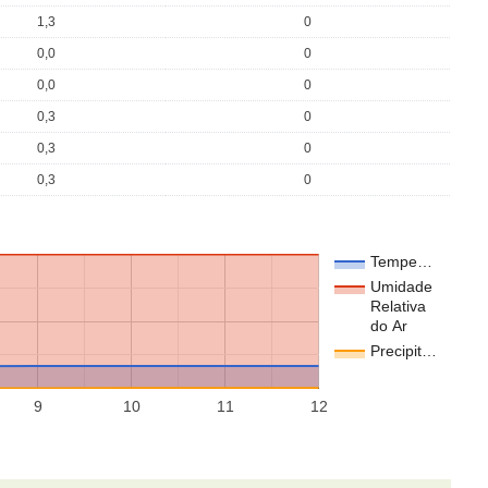
1,3
0
0,0
0
0,0
0
0,3
0
0,3
0
0,3
0
Tempe…
Umidade
Relativa
do Ar
Precipit…
9
10
11
12