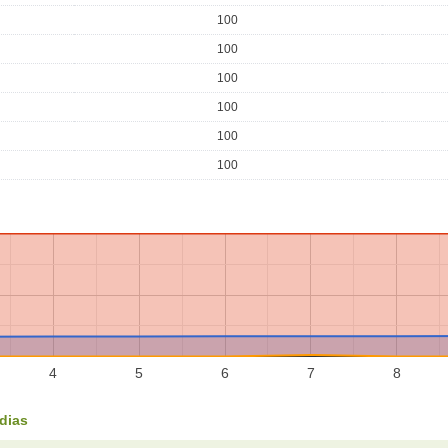
100
100
100
100
100
100
4
5
6
7
8
dias